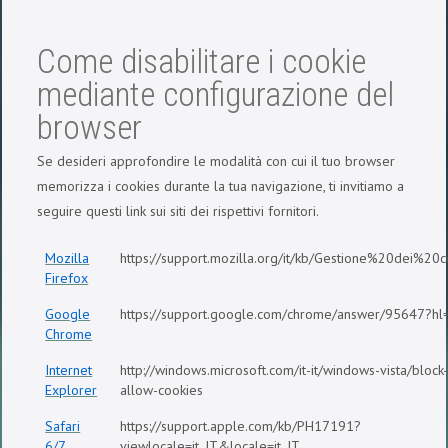
Come disabilitare i cookie
mediante configurazione del
browser
Se desideri approfondire le modalità con cui il tuo browser
memorizza i cookies durante la tua navigazione, ti invitiamo a
seguire questi link sui siti dei rispettivi fornitori.
Mozilla
https://support.mozilla.org/it/kb/Gestione%20dei%20c
Firefox
Google
https://support.google.com/chrome/answer/95647?hl=
Chrome
Internet
http://windows.microsoft.com/it-it/windows-vista/block
Explorer
allow-cookies
Safari
https://support.apple.com/kb/PH17191?
6/7
viewlocale=it_IT&locale=it_IT