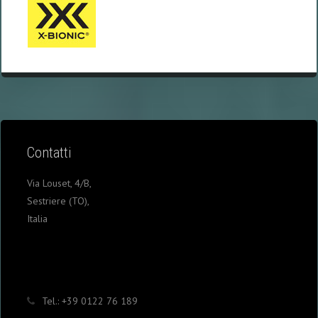
Contatti
Via Louset, 4/B,
Sestriere (TO),
Italia
Tel.:
+39 0122 76 189