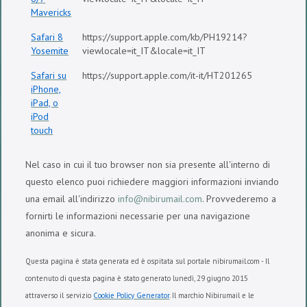
Mavericks
Safari 8
https://support.apple.com/kb/PH19214?
Yosemite
viewlocale=it_IT&locale=it_IT
Safari su
https://support.apple.com/it-it/HT201265
iPhone,
iPad, o
iPod
touch
Nel caso in cui il tuo browser non sia presente all'interno di
questo elenco puoi richiedere maggiori informazioni inviando
una email all'indirizzo
info@nibirumail.com
. Provvederemo a
fornirti le informazioni necessarie per una navigazione
anonima e sicura.
Questa pagina è stata generata ed è ospitata sul portale nibirumail.com - Il
contenuto di questa pagina è stato generato lunedì, 29 giugno 2015
attraverso il servizio
Cookie Policy Generator
. Il marchio Nibirumail e le