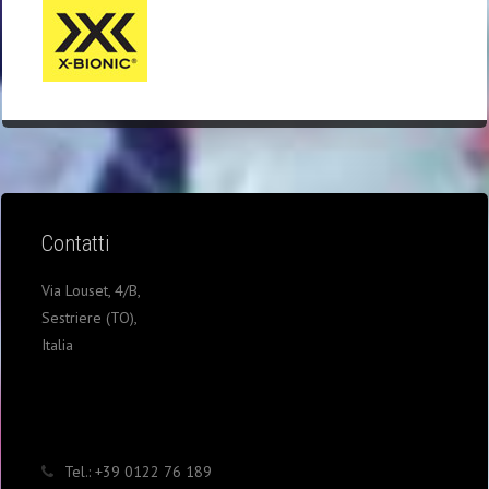
Contatti
Via Louset, 4/B,
Sestriere (TO),
Italia
Tel.:
+39 0122 76 189